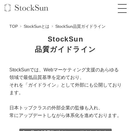
TOP
StockSunとは
StockSun品質ガイドライン
StockSun
品質ガイドライン
オーダーメイド支援
BPO支援
TOP
StockSunでは、
Webマーケティング支援のあらゆる
領域で最低品質基準
を定めており、
オリジナルサービス
オンラインサロン
コンサルタント一覧
定額制Webマーケティング代行『マキトルく
それを「ガイドライン」として外部にも公開しており
ん』
StockSun道場
ます。
実績
品質ガイドライン
格安でAI導入支援『あいのりAI』
定額制営業代行『カリトルくん』
お役立ち資料
年収エージェント
社内コンペ
拡散付1日密着動画制作『まるごと社長』
道場TOP
日本トップクラスの外部企業の監修も入れ、
定額制採用代行・RPO『トルトルくん』
常にアップデートしながら体系化を進めております。
料金表
クレーム窓口
1本無料で記事を制作『SEOトライアル』
動画編集
営業改善特化の動画制作『動画でカリトルく