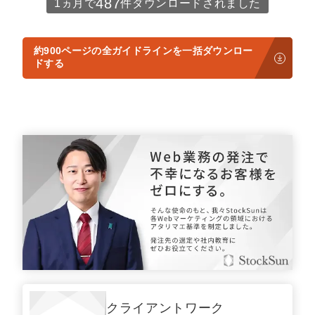
487
1ヵ月で
件ダウンロードされました
定額制LP制作・改善『最強LP』
エンジニア
ん』
会社概要・役員紹介
採用YouTubeチャンネル構築『トリトル』
広告運用
定額LINE運用代行『LINEマキトルくん』
約900ページの全ガイドラインを一括ダウンロー
ドする
ミッション・ビジョン・バリュー
YouTubeディレクター
代表メッセージ（岩野圭佑）
業務委託
取締役メッセージ（株本祐己）
認定パートナー
動画ディレクター
営業
インターン
正社員
クライアントワーク