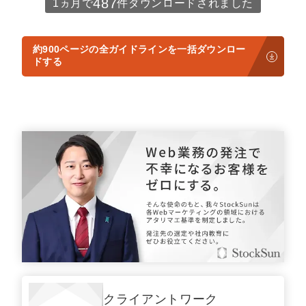
487
1ヵ月で
件ダウンロードされました
定額制LP制作・改善『最強LP』
エンジニア
ん』
会社概要・役員紹介
採用YouTubeチャンネル構築『トリトル』
広告運用
定額LINE運用代行『LINEマキトルくん』
約900ページの全ガイドラインを一括ダウンロー
ドする
ミッション・ビジョン・バリュー
YouTubeディレクター
代表メッセージ（岩野圭佑）
業務委託
取締役メッセージ（株本祐己）
認定パートナー
動画ディレクター
営業
インターン
正社員
クライアントワーク