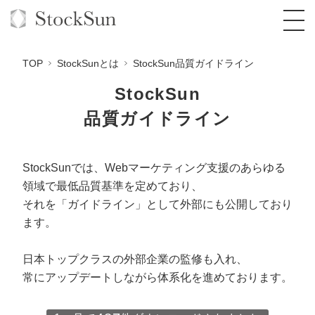
TOP
StockSunとは
StockSun品質ガイドライン
StockSun
品質ガイドライン
オーダーメイド支援
BPO支援
TOP
StockSunでは、
Webマーケティング支援のあらゆる
領域で最低品質基準
を定めており、
オリジナルサービス
オンラインサロン
コンサルタント一覧
定額制Webマーケティング代行『マキトルく
それを「ガイドライン」として外部にも公開しており
ん』
StockSun道場
ます。
実績
品質ガイドライン
格安でAI導入支援『あいのりAI』
定額制営業代行『カリトルくん』
お役立ち資料
年収エージェント
社内コンペ
拡散付1日密着動画制作『まるごと社長』
道場TOP
日本トップクラスの外部企業の監修も入れ、
定額制採用代行・RPO『トルトルくん』
常にアップデートしながら体系化を進めております。
料金表
クレーム窓口
1本無料で記事を制作『SEOトライアル』
動画編集
営業改善特化の動画制作『動画でカリトルく