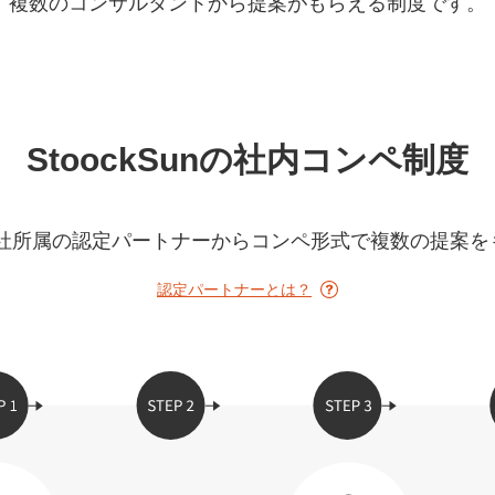
複数のコンサルタントから提案がもらえる制度です。
Yo
会社概要・役員紹介
ミッション・ビジョン・バリュー
StoockSunの社内コンペ制度
代表メッセージ（岩野圭佑）
業務委託
取締役メッセージ（株本祐己）
は、弊社所属の認定パートナーからコンペ形式で複数の提案
認定パートナー
認定パートナーとは？
動画ディレクター
営業
インターン
正社員