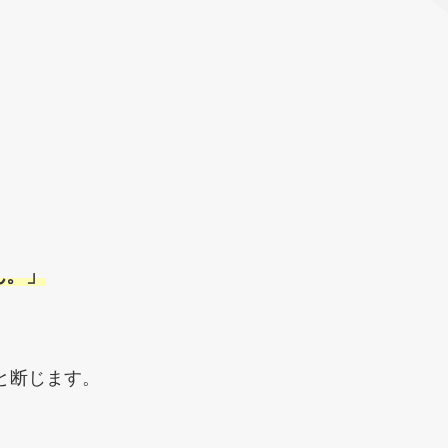
ん。」
、
と断じます。