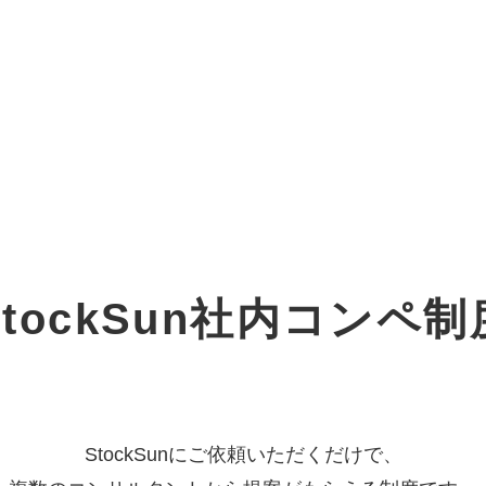
オーダーメイド支援
TO
定
格
BPO支援
コ
定
拡
tockSun
社内コンペ制
オリジナルサービス
オンラインサロン
品
定
1
道
StockSun道場
実績
社
営
定
動
お役立ち資料
年収エージェント
ク
定
採
エ
StockSunにご依頼いただくだけで、
料金表
広