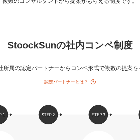
複数のコンサルタントから提案がもらえる制度です。
Yo
会社概要・役員紹介
ミッション・ビジョン・バリュー
StoockSunの社内コンペ制度
代表メッセージ（岩野圭佑）
業務委託
取締役メッセージ（株本祐己）
は、弊社所属の認定パートナーからコンペ形式で複数の提案
認定パートナー
認定パートナーとは？
動画ディレクター
営業
インターン
正社員