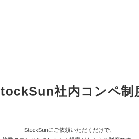
オーダーメイド支援
TO
定
格
BPO支援
コ
定
拡
tockSun
社内コンペ制
オリジナルサービス
オンラインサロン
品
定
1
道
StockSun道場
実績
社
営
定
動
お役立ち資料
年収エージェント
ク
定
採
エ
StockSunにご依頼いただくだけで、
料金表
広