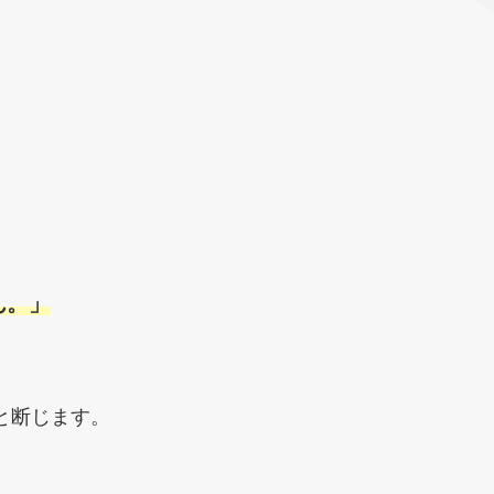
ん。」
、
と断じます。