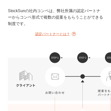
定額制LP制作・改善『最強LP』
エンジニア
ん』
StockSunの社内コンペは、弊社所属の認定パートナ
会社概要・役員紹介
採用YouTubeチャンネル構築『トリトル』
広告運用
定額LINE運用代行『LINEマキトルくん』
ーからコンペ形式で複数の提案をもらうことができる
ミッション・ビジョン・バリュー
YouTubeディレクター
制度です。
認定パートナーとは？
代表メッセージ（岩野圭佑）
業務委託
取締役メッセージ（株本祐己）
認定パートナー
動画ディレクター
営業
インターン
正社員