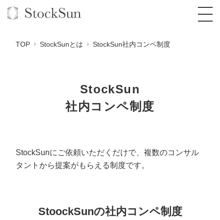
TOP
StockSunとは
StockSun社内コンペ制度
StockSun
オーダーメイド支援
社内コンペ制度
BPO支援
TOP
オリジナルサービス
オンラインサロン
コンサルタント一覧
定額制Webマーケティング代行『マキトルく
ん』
StockSunにご依頼いただくだけで、
複数のコンサル
StockSun道場
実績
品質ガイドライン
格安でAI導入支援『あいのりAI』
タントから提案がもらえる制度です。
定額制営業代行『カリトルくん』
お役立ち資料
年収エージェント
社内コンペ
拡散付1日密着動画制作『まるごと社長』
道場TOP
定額制採用代行・RPO『トルトルくん』
料金表
クレーム窓口
1本無料で記事を制作『SEOトライアル』
動画編集
StoockSunの社内コンペ制度
営業改善特化の動画制作『動画でカリトルく