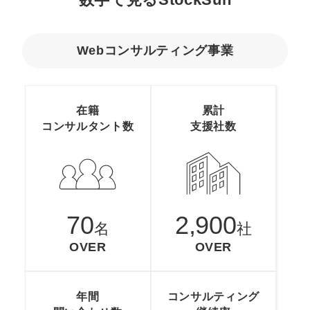
定額制LP制作・改善『最強LP』
エンジニア
ん』
会社概要・役員紹介
採用YouTubeチャンネル構築『トリトル』
広告運用
定額LINE運用代行『LINEマキトルくん』
Webコンサルティング事業
ミッション・ビジョン・バリュー
YouTubeディレクター
代表メッセージ（岩野圭佑）
在籍
累計
コンサルタント数
支援社数
業務委託
取締役メッセージ（株本祐己）
認定パートナー
動画ディレクター
70
2,900
営業
名
社
OVER
OVER
インターン
正社員
年間
コンサルティング