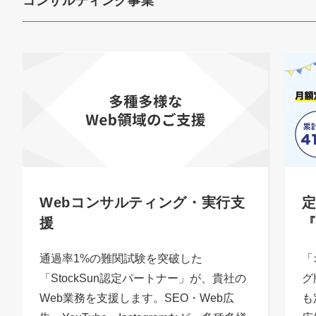
コンサルティング事業
Webコンサルティング・実行支
定
援
通過率1%の難関試験を突破した
「
「StockSun認定パートナー」が、貴社の
グ
Web業務を支援します。SEO・Web広
も