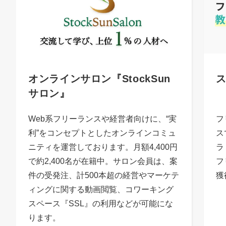
オンラインサロン『StockSun
サロン』
Web系フリーランスや経営者向けに、“実
フ
利”をコンセプトとしたオンラインコミュ
ス
ニティを運営しております。月額4,400円
ラ
で約2,400名が在籍中。サロン会員は、案
フ
件の受発注、計500本超の経営やマーケテ
獲
ィングに関する動画閲覧、コワーキング
スペース『SSL』の利用などが可能にな
ります。