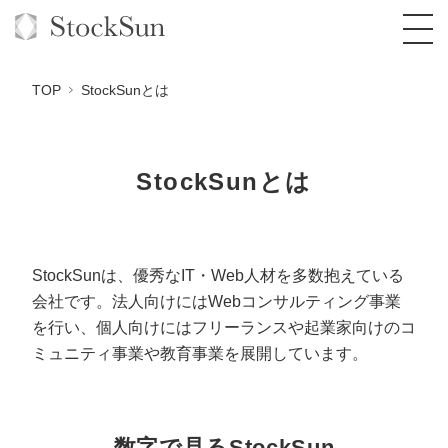
TOP
StockSunとは
StockSunとは
オーダーメイド支援
BPO支援
TOP
オリジナルサービス
オンラインサロン
コンサルタント一覧
定額制Webマーケティング代行『マキトルく
StockSunは、優秀なIT・Web人材を多数抱えている
ん』
会社です。
法人向けにはWebコンサルティング事業
StockSun道場
実績
品質ガイドライン
格安でAI導入支援『あいのりAI』
を行い、
個人向けにはフリーランスや起業家向けのコ
定額制営業代行『カリトルくん』
ミュニティ事業や教育事業を展開しています。
お役立ち資料
年収エージェント
社内コンペ
拡散付1日密着動画制作『まるごと社長』
道場TOP
定額制採用代行・RPO『トルトルくん』
料金表
クレーム窓口
1本無料で記事を制作『SEOトライアル』
動画編集
営業改善特化の動画制作『動画でカリトルく
数字で見るStockSun