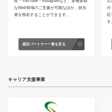
告・YouTube・Instagramなど、多種多様
広
なWeb領域のご支援が可能なほか、担当
行
者を指名することができます。
応
す
認定パートナー一覧を見る
キャリア支援事業