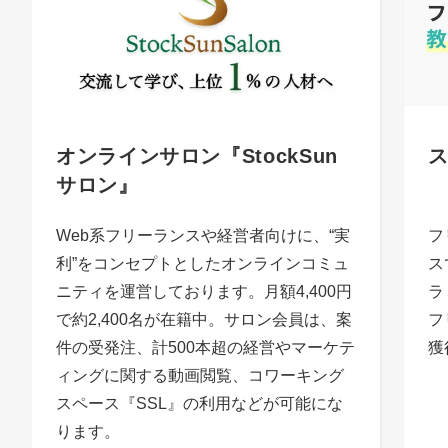
オンラインサロン『StockSun
サロン』
Web系フリーランスや経営者向けに、“実
フ
利”をコンセプトとしたオンラインコミュ
ス
ニティを運営しております。月額4,400円
ラ
で約2,400名が在籍中。サロン会員は、案
フ
件の受発注、計500本超の経営やマーケテ
獲
ィングに関する動画閲覧、コワーキング
スペース『SSL』の利用などが可能にな
ります。