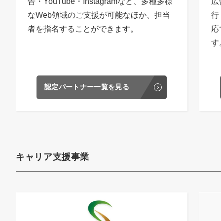
告・YouTube・Instagramなど、多種多様
広
なWeb領域のご支援が可能なほか、担当
行
者を指名することができます。
応
す
認定パートナー一覧を見る
キャリア支援事業