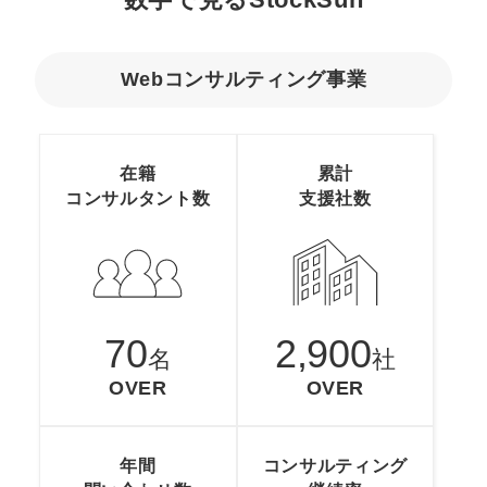
定額制LP制作・改善『最強LP』
エンジニア
ん』
会社概要・役員紹介
採用YouTubeチャンネル構築『トリトル』
広告運用
定額LINE運用代行『LINEマキトルくん』
Webコンサルティング事業
ミッション・ビジョン・バリュー
YouTubeディレクター
代表メッセージ（岩野圭佑）
在籍
累計
コンサルタント数
支援社数
業務委託
取締役メッセージ（株本祐己）
認定パートナー
動画ディレクター
70
2,900
営業
名
社
OVER
OVER
インターン
正社員
年間
コンサルティング