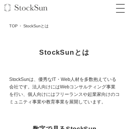
TOP
StockSunとは
StockSunとは
オーダーメイド支援
BPO支援
TOP
オリジナルサービス
オンラインサロン
コンサルタント一覧
定額制Webマーケティング代行『マキトルく
StockSunは、優秀なIT・Web人材を多数抱えている
ん』
会社です。
法人向けにはWebコンサルティング事業
StockSun道場
実績
品質ガイドライン
格安でAI導入支援『あいのりAI』
を行い、
個人向けにはフリーランスや起業家向けのコ
定額制営業代行『カリトルくん』
ミュニティ事業や教育事業を展開しています。
お役立ち資料
年収エージェント
社内コンペ
拡散付1日密着動画制作『まるごと社長』
道場TOP
定額制採用代行・RPO『トルトルくん』
料金表
クレーム窓口
1本無料で記事を制作『SEOトライアル』
動画編集
営業改善特化の動画制作『動画でカリトルく
数字で見るStockSun