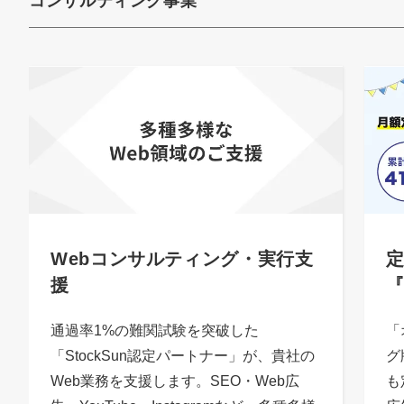
コンサルティング事業
Webコンサルティング・実行支
定
援
通過率1%の難関試験を突破した
「
「StockSun認定パートナー」が、貴社の
グ
Web業務を支援します。SEO・Web広
も