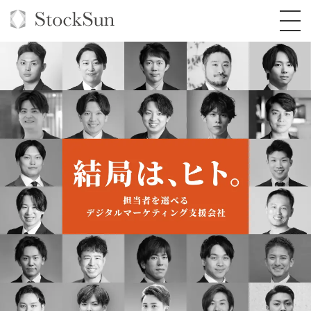
オーダーメイド支援
BPO支援
TOP
オリジナルサービス
オンラインサロン
コンサルタント一覧
定額制Webマーケティング代行『マキトルく
ん』
StockSun道場
実績
品質ガイドライン
格安でAI導入支援『あいのりAI』
定額制営業代行『カリトルくん』
お役立ち資料
年収エージェント
社内コンペ
拡散付1日密着動画制作『まるごと社長』
道場TOP
定額制採用代行・RPO『トルトルくん』
料金表
クレーム窓口
1本無料で記事を制作『SEOトライアル』
動画編集
営業改善特化の動画制作『動画でカリトルく