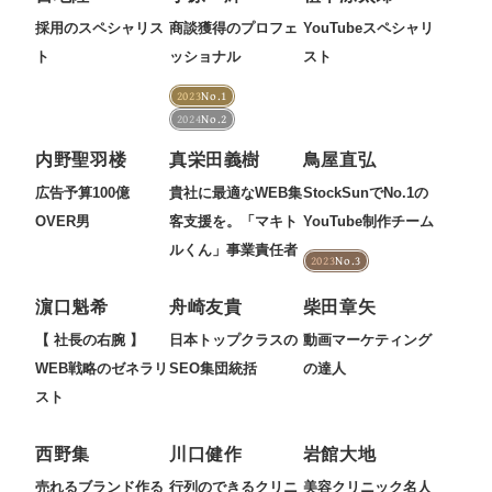
採用のスペシャリス
商談獲得のプロフェ
YouTubeスペシャリ
ト
ッショナル
スト
2023
No.1
2024
No.2
内野聖羽楼
真栄田義樹
鳥屋直弘
広告予算100億
貴社に最適なWEB集
StockSunでNo.1の
OVER男
客支援を。「マキト
YouTube制作チーム
ルくん」事業責任者
2023
No.3
濵口魁希
舟崎友貴
柴田章矢
【 社長の右腕 】
日本トップクラスの
動画マーケティング
WEB戦略のゼネラリ
SEO集団統括
の達人
スト
西野集
川口健作
岩館大地
売れるブランド作る
行列のできるクリニ
美容クリニック名人