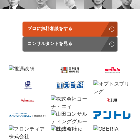
定額制LP制作・改善『最強LP』
エンジニア
ん』
会社概要・役員紹介
採用YouTubeチャンネル構築『トリトル』
広告運用
定額LINE運用代行『LINEマキトルくん』
プロに無料相談をする
ミッション・ビジョン・バリュー
YouTubeディレクター
代表メッセージ（岩野圭佑）
コンサルタントを見る
業務委託
取締役メッセージ（株本祐己）
認定パートナー
動画ディレクター
営業
インターン
正社員