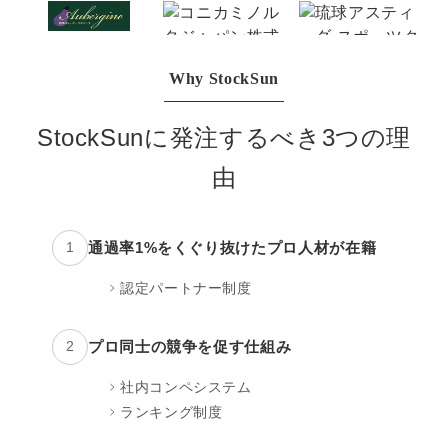
マーケマネージャー
カスタマーサクセスマネージャー
Why StockSun
常勤監査役
StockSunに発注するべき3つの理
内部監査室長
由
募集要項一覧
通過率1%をくぐり抜けたプロ人材が在籍
1
認定パートナー制度
プロ同士の競争を促す仕組み
2
社内コンペシステム
ランキング制度