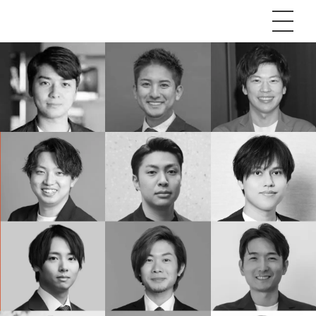
P
額制Webマーケティング代行『マキトルくん』
安でAI導入支援『あいのりAI』
ンサルタント一覧
額制営業代行『カリトルくん』
散付1日密着動画制作『まるごと社長』
質ガイドライン
額制採用代行・RPO『トルトルくん』
本無料で記事を制作『SEOトライアル』
場TOP
内コンペ
業改善特化の動画制作『動画でカリトルくん』
額制LP制作・改善『最強LP』
画編集
ckSunの最低品質基準
レーム窓口
額LINE運用代行『LINEマキトルくん』
用YouTubeチャンネル構築『トリトル』
ンジニア
告運用