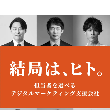
Featured Contents
オーダーメイド支援
TO
定
格
BPO支援
コ
定
拡
オリジナルサービス
オンラインサロン
品
定
1
道
StockSun道場
実績
社
営
定
動
StockSunとは
Sto
お役立ち資料
年収エージェント
ク
定
採
エ
料金表
広