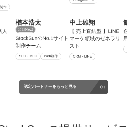
b制作
楢本浩太
中上雄翔
2023
No.2
名人
【 売上直結型 】LINE
StockSunのNo.1サイト
マーケ領域のゼネラリ
制作チーム
スト
SEO・MEO
Web制作
CRM・LINE
認定パートナーをもっと見る