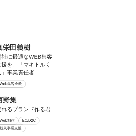
真栄田義樹
貴社に最適なWEB集客
支援を。「マキトルく
ん」事業責任者
Web集客全般
西野集
売れるブランド作る君
Web制作
EC/D2C
新規事業支援