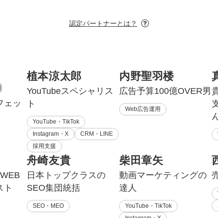
認定パートナーとは？
植本涼太郎
内野聖羽楼
YouTubeスペシャリス
広告予算100億OVER男
フェッ
ト
Web広告運用
YouTube・TikTok
Instagram・X
CRM・LINE
採用支援
舟崎友貴
柴田章矢
WEB
日本トップクラスの
動画マーケティングの
スト
SEO集団統括
達人
SEO・MEO
YouTube・TikTok
Instagram・X