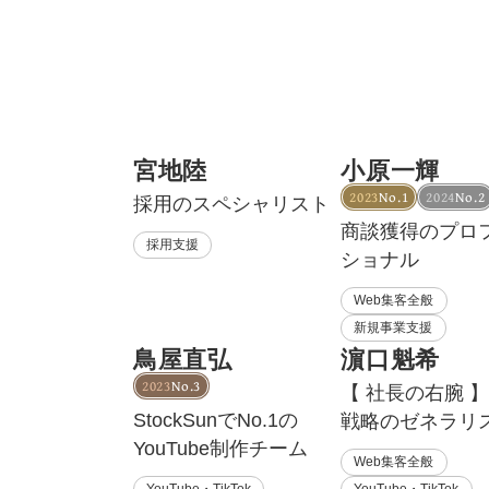
宮地陸
小原一輝
2023
No.1
2024
No.2
採用のスペシャリスト
商談獲得のプロ
採用支援
ショナル
Web集客全般
新規事業支援
鳥屋直弘
濵口魁希
2023
No.3
【 社長の右腕 】
StockSunでNo.1の
戦略のゼネラリ
YouTube制作チーム
Web集客全般
YouTube・TikTok
YouTube・TikTok