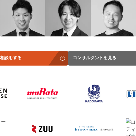
Yo
会社概要・役員紹介
ミッション・ビジョン・バリュー
会社概要
採用
代表メッセージ（岩野圭佑）
相談をする
コンサルタントを見る
業務委託
取締役メッセージ（株本祐己）
認定パートナー
動画ディレクター
営業
インターン
正社員