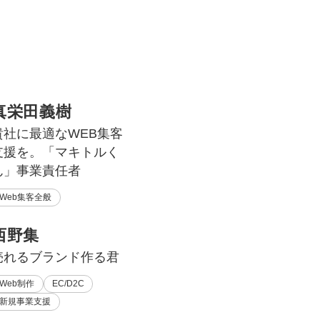
真栄田義樹
貴社に最適なWEB集客
支援を。「マキトルく
ん」事業責任者
Web集客全般
西野集
売れるブランド作る君
Web制作
EC/D2C
新規事業支援