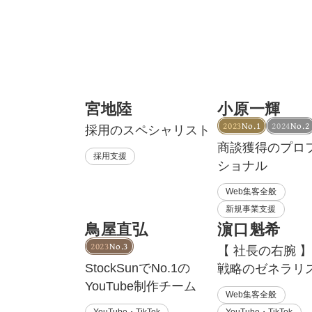
宮地陸
小原一輝
2023
No.1
2024
No.2
採用のスペシャリスト
商談獲得のプロ
採用支援
ショナル
Web集客全般
新規事業支援
鳥屋直弘
濵口魁希
2023
No.3
【 社長の右腕 】
StockSunでNo.1の
戦略のゼネラリ
YouTube制作チーム
Web集客全般
YouTube・TikTok
YouTube・TikTok