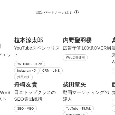
認定パートナーとは？
植本涼太郎
内野聖羽楼
YouTubeスペシャリス
広告予算100億OVER男
フェッ
ト
Web広告運用
YouTube・TikTok
Instagram・X
CRM・LINE
採用支援
舟崎友貴
柴田章矢
WEB
日本トップクラスの
動画マーケティングの
スト
SEO集団統括
達人
SEO・MEO
YouTube・TikTok
Instagram・X