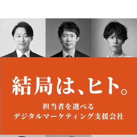
Featured Contents
オーダーメイド支援
TO
定
格
BPO支援
コ
定
拡
オリジナルサービス
オンラインサロン
品
定
1
道
StockSun道場
実績
社
営
定
動
StockSunとは
Sto
お役立ち資料
年収エージェント
ク
定
採
エ
料金表
広