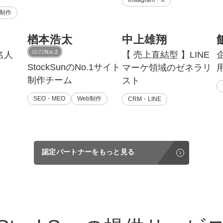
b制作
楢本浩太
中上雄翔
2023
No.2
名人
【 売上直結型 】LINE
StockSunのNo.1サイト
マーケ領域のゼネラリ
制作チーム
スト
SEO・MEO
Web制作
CRM・LINE
認定パートナーをもっと見る