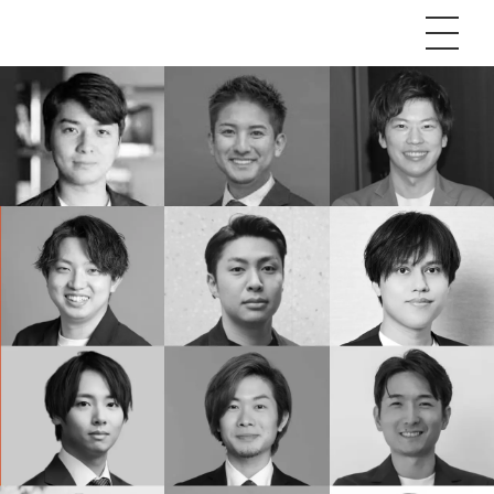
P
額制Webマーケティング代行『マキトルくん』
安でAI導入支援『あいのりAI』
ンサルタント一覧
額制営業代行『カリトルくん』
散付1日密着動画制作『まるごと社長』
質ガイドライン
額制採用代行・RPO『トルトルくん』
本無料で記事を制作『SEOトライアル』
場TOP
内コンペ
業改善特化の動画制作『動画でカリトルくん』
額制LP制作・改善『最強LP』
画編集
ckSunの最低品質基準
レーム窓口
額LINE運用代行『LINEマキトルくん』
用YouTubeチャンネル構築『トリトル』
ンジニア
告運用