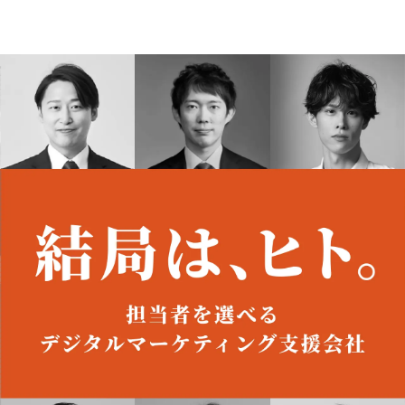
Featured Contents
オーダーメイド支援
TO
定
格
BPO支援
コ
定
拡
オリジナルサービス
オンラインサロン
品
定
1
道
StockSun道場
実績
社
営
定
動
StockSunとは
Sto
お役立ち資料
年収エージェント
ク
定
採
エ
料金表
広