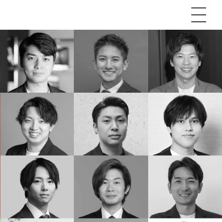
P
額制Webマーケティング代行『マキトルくん』
安でAI導入支援『あいのりAI』
ンサルタント一覧
額制営業代行『カリトルくん』
散付1日密着動画制作『まるごと社長』
質ガイドライン
額制採用代行・RPO『トルトルくん』
本無料で記事を制作『SEOトライアル』
場TOP
内コンペ
業改善特化の動画制作『動画でカリトルくん』
額制LP制作・改善『最強LP』
画編集
ckSunの最低品質基準
レーム窓口
額LINE運用代行『LINEマキトルくん』
用YouTubeチャンネル構築『トリトル』
ンジニア
告運用