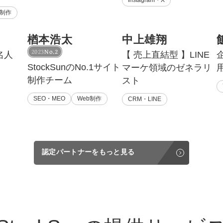
b制作
楢本浩太
中上雄翔
2023
No.2
名人
【 売上直結型 】LINE
StockSunのNo.1サイト
マーケ領域のゼネラリ
制作チーム
スト
SEO・MEO
Web制作
CRM・LINE
認定パートナーをもっと見る