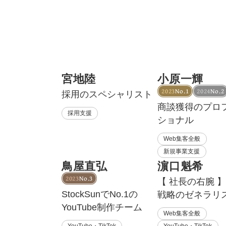
宮地陸
小原一輝
2023
No.1
2024
No.2
採用のスペシャリスト
商談獲得のプロ
採用支援
ショナル
Web集客全般
新規事業支援
鳥屋直弘
濵口魁希
2023
No.3
【 社長の右腕 】
StockSunでNo.1の
戦略のゼネラリ
YouTube制作チーム
Web集客全般
YouTube・TikTok
YouTube・TikTok