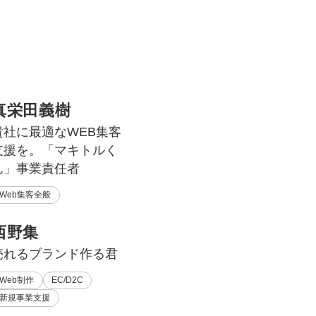
真栄田義樹
貴社に最適なWEB集客
支援を。「マキトルく
ん」事業責任者
Web集客全般
西野集
売れるブランド作る君
Web制作
EC/D2C
新規事業支援