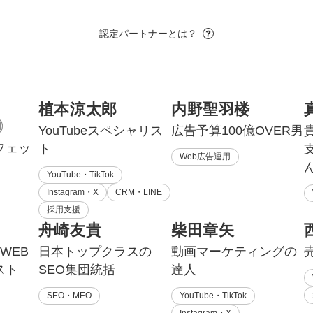
認定パートナーとは？
植本涼太郎
内野聖羽楼
YouTubeスペシャリス
広告予算100億OVER男
フェッ
ト
Web広告運用
YouTube・TikTok
Instagram・X
CRM・LINE
採用支援
舟崎友貴
柴田章矢
WEB
日本トップクラスの
動画マーケティングの
スト
SEO集団統括
達人
SEO・MEO
YouTube・TikTok
Instagram・X