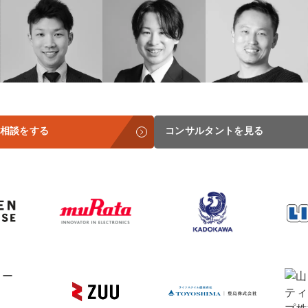
Yo
会社概要・役員紹介
ミッション・ビジョン・バリュー
会社概要
採用
代表メッセージ（岩野圭佑）
相談をする
コンサルタントを見る
業務委託
取締役メッセージ（株本祐己）
認定パートナー
動画ディレクター
営業
インターン
正社員