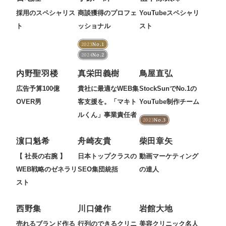
採用のスペシャリス
商談獲得のプロフェ
YouTubeスペシャリ
ト
ッショナル
スト
2023
No.1
2024
No.2
内野聖羽楼
真栄田義樹
鳥屋直弘
広告予算100億
貴社に最適なWEB集
StockSunでNo.1の
OVER男
客支援を。「マキト
YouTube制作チーム
ルくん」事業責任者
2023
No.3
濵口魁希
舟崎友貴
柴田章矢
【 社長の右腕 】
日本トップクラスの
動画マーケティング
WEB戦略のゼネラリ
SEO集団統括
の達人
スト
西野集
川口健作
岩館大地
売れるブランド作る
行列のできるクリニ
美容クリニック名人