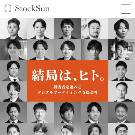
オーダーメイド支援
BPO支援
TOP
オリジナルサービス
オンラインサロン
コンサルタント一覧
定額制Webマーケティング代行『マキトルく
ん』
StockSun道場
実績
品質ガイドライン
格安でAI導入支援『あいのりAI』
定額制営業代行『カリトルくん』
お役立ち資料
年収エージェント
社内コンペ
拡散付1日密着動画制作『まるごと社長』
道場TOP
定額制採用代行・RPO『トルトルくん』
料金表
クレーム窓口
1本無料で記事を制作『SEOトライアル』
動画編集
営業改善特化の動画制作『動画でカリトルく