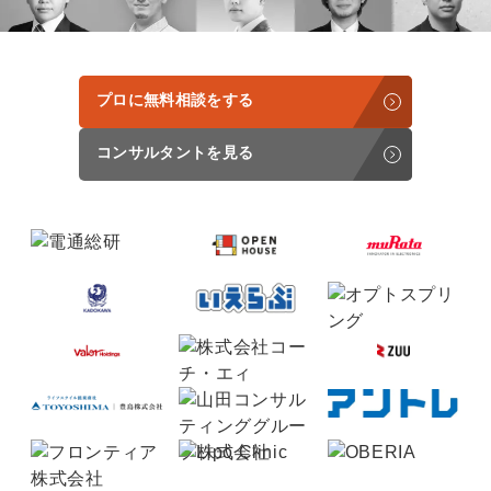
定額制LP制作・改善『最強LP』
エンジニア
ん』
会社概要・役員紹介
採用YouTubeチャンネル構築『トリトル』
広告運用
定額LINE運用代行『LINEマキトルくん』
プロに無料相談をする
ミッション・ビジョン・バリュー
YouTubeディレクター
代表メッセージ（岩野圭佑）
コンサルタントを見る
業務委託
取締役メッセージ（株本祐己）
認定パートナー
動画ディレクター
営業
インターン
正社員