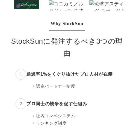
マーケマネージャー
カスタマーサクセスマネージャー
Why StockSun
常勤監査役
StockSunに発注するべき3つの理
内部監査室長
由
募集要項一覧
通過率1%をくぐり抜けたプロ人材が在籍
1
認定パートナー制度
プロ同士の競争を促す仕組み
2
社内コンペシステム
ランキング制度