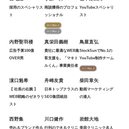
採用のスペシャリス
商談獲得のプロフェ
YouTubeスペシャリ
ト
ッショナル
スト
2023
No.1
2024
No.2
内野聖羽楼
真栄田義樹
鳥屋直弘
広告予算100億
貴社に最適なWEB集
StockSunでNo.1の
OVER男
客支援を。「マキト
YouTube制作チーム
ルくん」事業責任者
2023
No.3
濵口魁希
舟崎友貴
柴田章矢
【 社長の右腕 】
日本トップクラスの
動画マーケティング
WEB戦略のゼネラリ
SEO集団統括
の達人
スト
西野集
川口健作
岩館大地
売れるブランド作る
行列のできるクリニ
美容クリニック名人