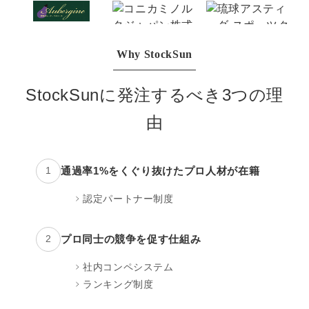
マーケマネージャー
カスタマーサクセスマネージャー
Why StockSun
常勤監査役
StockSunに発注するべき3つの理
内部監査室長
由
募集要項一覧
通過率1%をくぐり抜けたプロ人材が在籍
1
認定パートナー制度
プロ同士の競争を促す仕組み
2
社内コンペシステム
ランキング制度