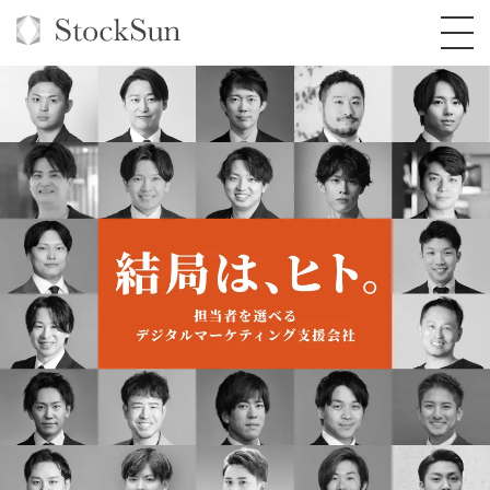
オーダーメイド支援
BPO支援
TOP
オリジナルサービス
オンラインサロン
コンサルタント一覧
定額制Webマーケティング代行『マキトルく
ん』
StockSun道場
実績
品質ガイドライン
格安でAI導入支援『あいのりAI』
定額制営業代行『カリトルくん』
お役立ち資料
年収エージェント
社内コンペ
拡散付1日密着動画制作『まるごと社長』
道場TOP
定額制採用代行・RPO『トルトルくん』
料金表
クレーム窓口
1本無料で記事を制作『SEOトライアル』
動画編集
営業改善特化の動画制作『動画でカリトルく