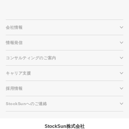
会社情報
情報発信
コンサルティングのご案内
キャリア支援
採用情報
会社概要資料をダウンロー
プロに無料相談をする
ドする
StockSunへのご連絡
StockSun株式会社
〒160-0023 東京都新宿区西新宿3丁目8番3号 新
都心丸善ビル7階
サイトマップ
プライバシーポリシー
StockSun株式会社