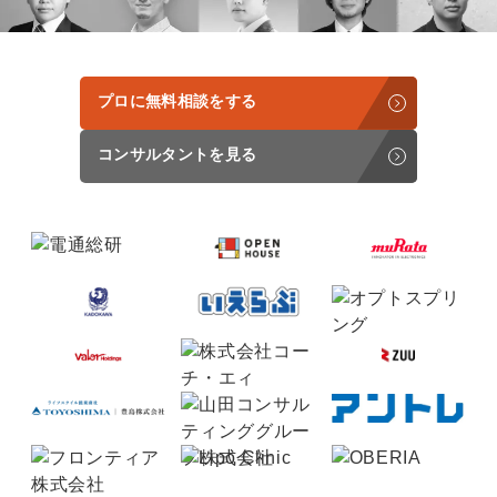
定額制LP制作・改善『最強LP』
エンジニア
ん』
会社概要・役員紹介
採用YouTubeチャンネル構築『トリトル』
広告運用
定額LINE運用代行『LINEマキトルくん』
プロに無料相談をする
ミッション・ビジョン・バリュー
YouTubeディレクター
代表メッセージ（岩野圭佑）
コンサルタントを見る
業務委託
取締役メッセージ（株本祐己）
認定パートナー
動画ディレクター
営業
インターン
正社員